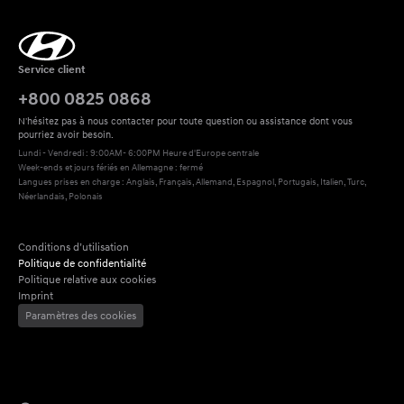
Service client
+800 0825 0868
N'hésitez pas à nous contacter pour toute question ou assistance dont vous 
pourriez avoir besoin.
Lundi - Vendredi : 9:00AM- 6:00PM Heure d'Europe centrale
Week-ends et jours fériés en Allemagne : fermé
Langues prises en charge : Anglais, Français, Allemand, Espagnol, Portugais, Italien, Turc, 
Néerlandais, Polonais
Conditions d’utilisation
Politique de confidentialité
Politique relative aux cookies
Imprint
Paramètres des cookies