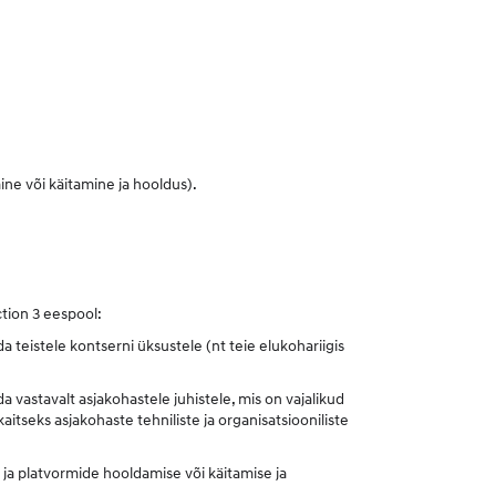
ne või käitamine ja hooldus).
tion 3 eespool:
teistele kontserni üksustele (nt teie elukohariigis
 vastavalt asjakohastele juhistele, mis on vajalikud
tseks asjakohaste tehniliste ja organisatsiooniliste
ja platvormide hooldamise või käitamise ja