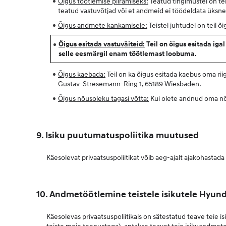
Õigus töötlemise piiramiseks:
Teatud tingimustel on tei
teatud vastuvõtjad või et andmeid ei töödeldata üksnes
Õigus andmete kankamisele:
Teistel juhtudel on teil õ
Õigus esitada vastuväiteid:
Teil on õigus esitada ig
selle eesmärgil enam töötlemast loobuma.
Õigus kaebada:
Teil on ka õigus esitada kaebus oma ri
Gustav-Stresemann-Ring 1, 65189 Wiesbaden.
Õigus nõusoleku tagasi võtta:
Kui olete andnud oma nõu
9. Isiku puutumatuspoliitika muutused
Käesolevat privaatsuspoliitikat võib aeg-ajalt ajakohasta
10. Andmetöötlemine teistele isikutele Hyun
Käesolevas privaatsuspoliitikais on sätestatud teave teie 
teiste meie teenustega), antakse teavet teie isikuandmete