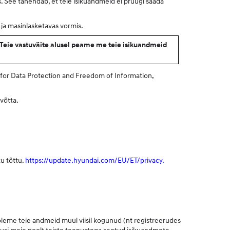
s. See tähendab, et teie isikuandmeid ei pruugi saada
s ja masinlasketavas vormis.
. Teie vastuväite alusel peame me teie isikuandmeid
 for Data Protection and Freedom of Information,
võtta.
u tõttu.
https://update.hyundai.com/EU/ET/privacy.
 oleme teie andmeid muul viisil kogunud (nt registreerudes
imusi meie poolt teiste teenustega seotud isikuandmete