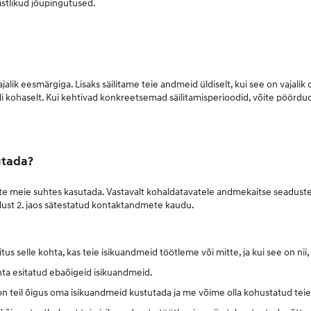
istlikud jõupingutused.
vajalik eesmärgiga. Lisaks säilitame teie andmeid üldiselt, kui see on vajali
di kohaselt. Kui kehtivad konkreetsemad säilitamisperioodid, võite pöördu
utada?
te meie suhtes kasutada. Vastavalt kohaldatavatele andmekaitse seadustele
ndust 2. jaos sätestatud kontaktandmete kaudu.
tus selle kohta, kas teie isikuandmeid töötleme või mitte, ja kui see on ni
hta esitatud ebaõigeid isikuandmeid.
on teil õigus oma isikuandmeid kustutada ja me võime olla kohustatud tei