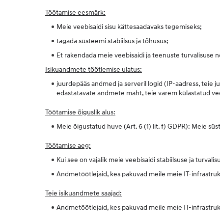
Töötamise eesmärk:
Meie veebisaidi sisu kättesaadavaks tegemiseks;
tagada süsteemi stabiilsus ja tõhusus;
Et rakendada meie veebisaidi ja teenuste turvalisuse n
Isikuandmete töötlemise ulatus:
juurdepääs andmed ja serveril logid (IP-aadress, teie j
edastatavate andmete maht, teie varem külastatud veebi
Töötamise õiguslik alus:
Meie õigustatud huve (Art. 6 (1) lit. f) GDPR): Meie sü
Töötamise aeg:
Kui see on vajalik meie veebisaidi stabiilsuse ja turval
Andmetöötlejaid, kes pakuvad meile meie IT-infrastruk
Teie isikuandmete saajad:
Andmetöötlejaid, kes pakuvad meile meie IT-infrastruk