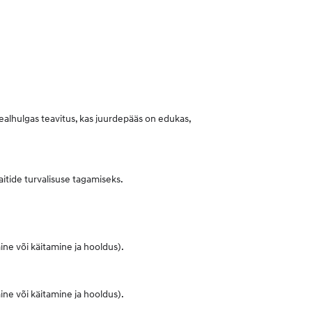
sealhulgas teavitus, kas juurdepääs on edukas,
aitide turvalisuse tagamiseks.
ne või käitamine ja hooldus).
ne või käitamine ja hooldus).