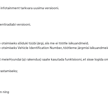
o infotainment tarkvara uusima versiooni.
entiradiabi versiooni.
tsimiseks sõiduki tüübi järgi, siis me ei töötle isikuandmeid.
 otsimiseks Vehicle Identification Number, töötleme järgmisi isikuandmei
nt meieHyundai (a) rakendus) saate kasutada funktsiooni, et sisse logida
vastamiseks;
on ning