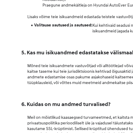
Praegune andmekäitleja on Hyundai AutoEver Eur
Lisaks võime teie isikuandmeid edastada teistele vastuvõt
Valitsuse asutused ja asutused:
Kui kehtivaid seadusi 
isikuandmeid jagada ka
5. Kas mu isikuandmed edastatakse välismaa
Mõned teie isikuandmete vastuvõtjad või alltöötlejad võiv
kaitse taseme kui teie jurisdiktsioonis kehtivad õigusaktid
andmete edastamise osas pakume asjakohaseid kaitsemeet
tüüpklausleid, või võttes muid meetmeid andmekaitse pii
6. Kuidas on mu andmed turvalised?
Meil on mõistlikud kaasaegsed turvameetmed, et kaitsta me
privaatsuspoliitika perioodiliselt üle ja vajadusel täiusta
kasutame SSL-krüptimist. Sellised krüptitud ühendused tunn