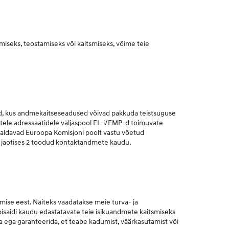
amiseks, teostamiseks või kaitsmiseks, võime teie
MP-d, kus andmekaitseseadused võivad pakkuda teistsuguse
listele adressaatidele väljaspool EL-i/EMP-d toimuvate
aldavad Euroopa Komisjoni poolt vastu võetud
 jaotises 2 toodud kontaktandmete kaudu.
mise eest. Näiteks vaadatakse meie turva- ja
eebisaidi kaudu edastatavate teie isikuandmete kaitsmiseks
da ega garanteerida, et teabe kadumist, väärkasutamist või