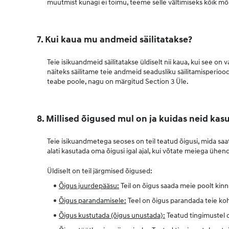
muutmist kunagi ei toimu, teeme selle vältimiseks kõik mõ
7. Kui kaua mu andmeid säilitatakse?
Teie isikuandmeid säilitatakse üldiselt nii kaua, kui see on 
näiteks säilitame teie andmeid seadusliku säilitamisperioo
teabe poole, nagu on märgitud Section 3 Üle.
8. Millised õigused mul on ja kuidas neid kas
Teie isikuandmetega seoses on teil teatud õigusi, mida saa
alati kasutada oma õigusi igal ajal, kui võtate meiega ühe
Üldiselt on teil järgmised õigused:
Õigus juurdepääsu:
Teil on õigus saada meie poolt kinni
Õigus parandamisele:
Teel on õigus parandada teie ko
Õigus kustutada (õigus unustada):
Teatud tingimustel 