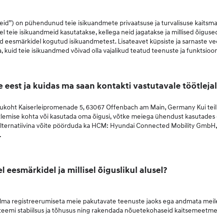
) on pühendunud teie isikuandmete privaatsuse ja turvalisuse kaitsma. Se
l teie isikuandmeid kasutatakse, kellega neid jagatakse ja millised õigus
datud eesmärkidel kogutud isikuandmetest. Lisateavet küpsiste ja sarnaste 
, kuid teie isikuandmed võivad olla vajalikud teatud teenuste ja funktsioo
 eest ja kuidas ma saan kontakti vastutavale töötleja
oht Kaiserleipromenade 5, 63067 Offenbach am Main, Germany Kui teil on 
itlemise kohta või kasutada oma õigusi, võtke meiega ühendust kasutade
lternatiivina võite pöörduda ka HCM: Hyundai Connected Mobility GmbH
.
l eesmärkidel ja millisel õiguslikul alusel?
 st ilma registreerumiseta meie pakutavate teenuste jaoks ega andmata me
steemi stabiilsus ja tõhusus ning rakendada nõuetekohaseid kaitsemeetmei