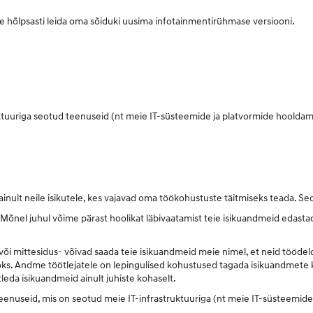
site hõlpsasti leida oma sõiduki uusima infotainmentirühmase versiooni.
tuuriga seotud teenuseid (nt meie IT-süsteemide ja platvormide hooldami
nult neile isikutele, kes vajavad oma töökohustuste täitmiseks teada. Sec
nel juhul võime pärast hoolikat läbivaatamist teie isikuandmeid edastada 
või mittesidus- võivad saada teie isikuandmeid meie nimel, et neid töödelda
s. Andme töötlejatele on lepingulised kohustused tagada isikuandmete kai
da isikuandmeid ainult juhiste kohaselt.
enuseid, mis on seotud meie IT-infrastruktuuriga (nt meie IT-süsteemide 