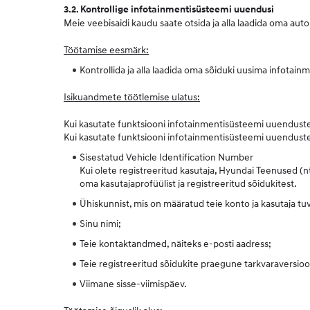
3.2. Kontrollige infotainmentisüsteemi uuendusi
Meie veebisaidi kaudu saate otsida ja alla laadida oma aut
Töötamise eesmärk:
Kontrollida ja alla laadida oma sõiduki uusima infotainm
Isikuandmete töötlemise ulatus:
Kui kasutate funktsiooni infotainmentisüsteemi uuenduste o
Kui kasutate funktsiooni infotainmentisüsteemi uuenduste
Sisestatud Vehicle Identification Number
Kui olete registreeritud kasutaja, Hyundai Teenused (
oma kasutajaprofüülist ja registreeritud sõidukitest.
Ühiskunnist, mis on määratud teie konto ja kasutaja tu
Sinu nimi;
Teie kontaktandmed, näiteks e-posti aadress;
Teie registreeritud sõidukite praegune tarkvaraversio
Viimane sisse-viimispäev.