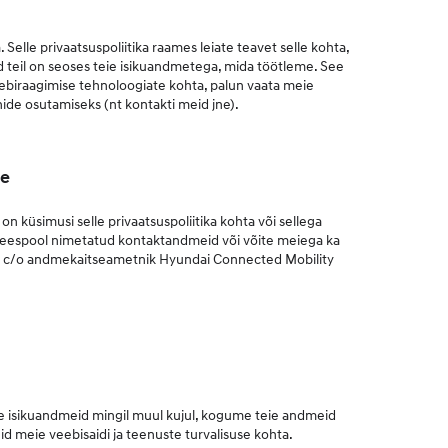
lle privaatsuspoliitika raames leiate teavet selle kohta,
ed teil on seoses teie isikuandmetega, mida töötleme. See
veebiraagimise tehnoloogiate kohta, palun vaata meie
nide osutamiseks (nt kontakti meid jne).
le
küsimusi selle privaatsuspoliitika kohta või sellega
s eespool nimetatud kontaktandmeid või võite meiega ka
, c/o andmekaitseametnik Hyundai Connected Mobility
ile isikuandmeid mingil muul kujul, kogume teie andmeid
d meie veebisaidi ja teenuste turvalisuse kohta.