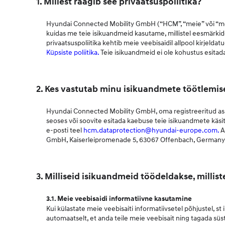
1. Millest räägib see privaatsuspoliitika?
Hyundai Connected Mobility GmbH (“HCM”, “meie” või “meid”
kuidas me teie isikuandmeid kasutame, millistel eesmärkide
privaatsuspoliitika kehtib meie veebisaidil allpool kirjel
Küpsiste poliitika
.
Teie isikuandmeid ei ole kohustus esitada
2. Kes vastutab minu isikuandmete töötlemise
Hyundai Connected Mobility GmbH, oma registreeritud asuk
seoses või soovite esitada kaebuse teie isikuandmete käs
e-posti teel
hcm.dataprotection@hyundai-europe.com.
A
GmbH, Kaiserleipromenade 5, 63067 Offenbach, Germany
3. Milliseid isikuandmeid töödeldakse, milliste
3.1. Meie veebisaidi informatiivne kasutamine
Kui külastate meie veebisaiti informatiivsetel põhjustel,
automaatselt, et anda teile meie veebisait ning tagada sü