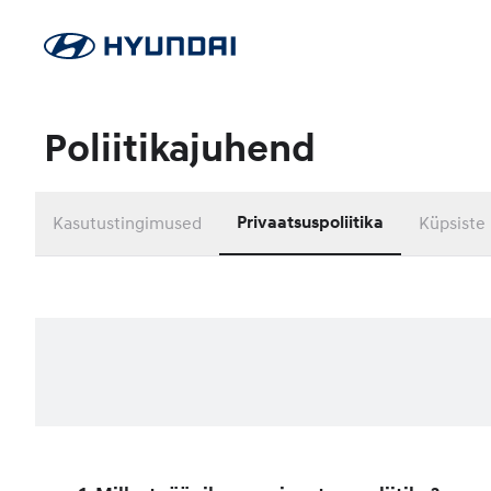
Poliitikajuhend
Kasutustingimused
Privaatsuspoliitika
Küpsiste 