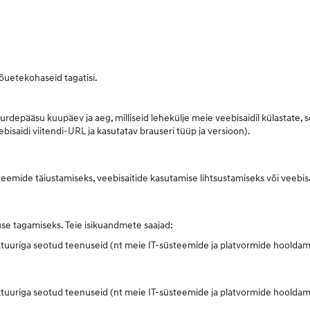
õuetekohaseid tagatisi.
uurdepääsu kuupäev ja aeg, milliseid lehekülje meie veebisaidil külastate, 
saidi viitendi-URL ja kasutatav brauseri tüüp ja versioon).
steemide täiustamiseks, veebisaitide kasutamise lihtsustamiseks või veebis
isuse tagamiseks. Teie isikuandmete saajad:
tuuriga seotud teenuseid (nt meie IT-süsteemide ja platvormide hooldami
tuuriga seotud teenuseid (nt meie IT-süsteemide ja platvormide hooldami