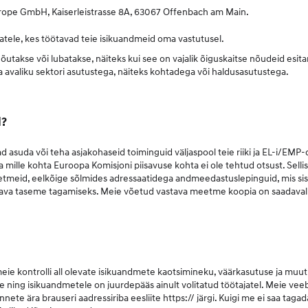
ope GmbH, Kaiserleistrasse 8A, 63067 Offenbach am Main.
jatele, kes töötavad teie isikuandmeid oma vastutusel.
nõutakse või lubatakse, näiteks kui see on vajalik õiguskaitse nõudeid esit
 avaliku sektori asutustega, näiteks kohtadega või haldusasutustega.
l?
ad asuda või teha asjakohaseid toiminguid väljaspool teie riiki ja EL-i/E
 ja mille kohta Euroopa Komisjoni piisavuse kohta ei ole tehtud otsust. Sel
meid, eelkõige sõlmides adressaatidega andmeedastuslepinguid, mis sis
sava taseme tagamiseks. Meie võetud vastava meetme koopia on saadaval
ie kontrolli all olevate isikuandmete kaotsimineku, väärkasutuse ja muut
takse ning isikuandmetele on juurdepääs ainult volitatud töötajatel. Meie v
ete ära brauseri aadressiriba eesliite https:// järgi. Kuigi me ei saa taga