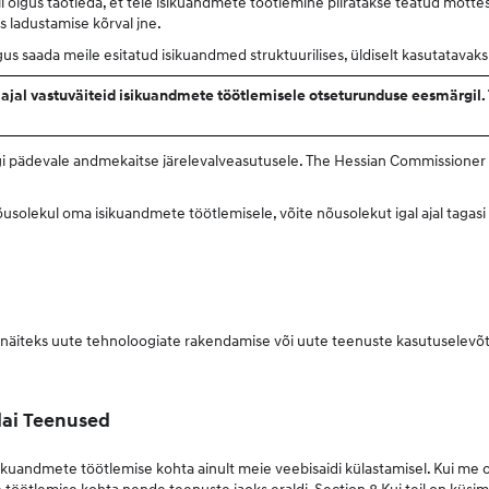
l õigus taotleda, et teie isikuandmete töötlemine piiratakse teatud mõtte
 ladustamise kõrval jne.
igus saada meile esitatud isikuandmed struktuurilises, üldiselt kasutatavak
al ajal vastuväiteid isikuandmete töötlemisele otseturunduse eesmärgil
igi pädevale andmekaitse järelevalveasutusele. The Hessian Commissioner
solekul oma isikuandmete töötlemisele, võite nõusolekut igal ajal tagasi 
da näiteks uute tehnoloogiate rakendamise või uute teenuste kasutuselevõt
dai Teenused
isikuandmete töötlemise kohta ainult meie veebisaidi külastamisel. Kui me
 töötlemise kohta nende teenuste jaoks eraldi. Section 8 Kui teil on küs