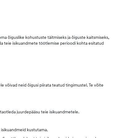
k oma õiguslike kohustuste täitmiseks ja õiguste kaitsmiseks,
da teie isikuandmete töötlemise perioodi kohta esitatud
 võivad neid õigusi piirata teatud tingimustel. Te võite
i, taotleda juurdepääsu teie isikuandmetele.
e isikuandmeid kustutama.