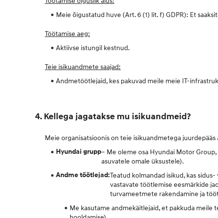
Töötamise õiguslik alus:
Meie õigustatud huve (Art. 6 (1) lit. f) GDPR): Et saak
Töötamise aeg:
Aktiivse istungil kestnud.
Teie isikuandmete saajad:
Andmetöötlejaid, kes pakuvad meile meie IT-infrastruk
4. Kellega jagatakse mu isikuandmeid?
Meie organisatsioonis on teie isikuandmetega juurdepääs ai
Hyundai grupp
– Me oleme osa Hyundai Motor Group, Mõ
asuvatele omale üksustele).
Andme töötlejad:
Teatud kolmandad isikud, kas sidus- 
vastavate töötlemise eesmärkide jaok
turvameetmete rakendamine ja töötle
Me kasutame andmekäitlejaid, et pakkuda meile te
hooldamise).