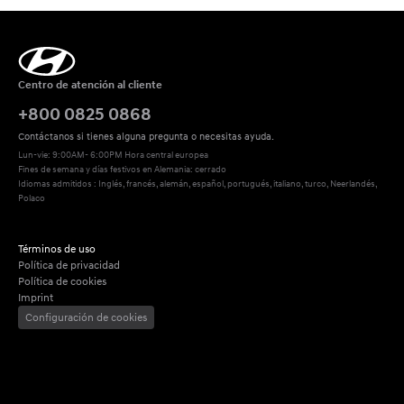
Centro de atención al cliente
+800 0825 0868
Contáctanos si tienes alguna pregunta o necesitas ayuda.
Lun-vie: 9:00AM- 6:00PM Hora central europea
Fines de semana y días festivos en Alemania: cerrado
Idiomas admitidos : Inglés, francés, alemán, español, portugués, italiano, turco, Neerlandés, 
Polaco
Términos de uso
Política de privacidad
Política de cookies
Imprint
Configuración de cookies