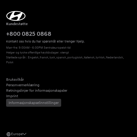
Kundestøtte
+800 0825 0868
Kontakt oss hvis du har spørsmål eller trenger hjelp.
Man-fre: 9:00AM - 6:00PM Sentraleuropeisk tid
Helger og tyske offentlige høytidsdager: stengt
Støttede språk : Engelsk, fransk, tysk, spansk, portugisisk, italiensk, tyrkisk, Nederlandsk, 
Polsk
Bruksvilkår
Personvernerklæring
Retningslinjer for informasjonskapsler
Imprint
Informasjonskapselinnstillinger
Europe