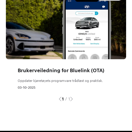
Brukerveiledning for Bluelink (OTA)
Oppdater kjøretøyets programvare trådløst og praktisk.
03-10-2025
/
1
1