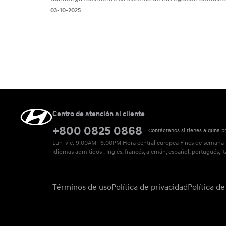
03-10-2025
Centro de atención al cliente
+800 0825 0868
Contáctanos si tienes alguna p
Lun-vie: 9:00AM- 6:00PM Hora central europea
Fines de semana y
Idiomas admitidos : Inglés, francés, alemán, español, portugués, it
Términos de uso
Política de privacidad
Política d