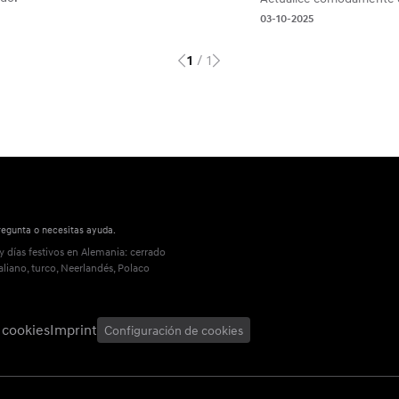
03-10-2025
/
1
1
regunta o necesitas ayuda.
 días festivos en Alemania: cerrado
aliano, turco, Neerlandés, Polaco
e cookies
Imprint
Configuración de cookies