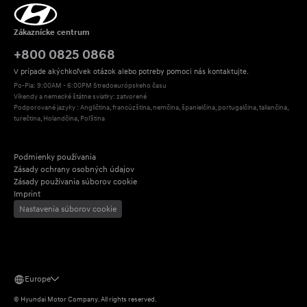
Zákaznícke centrum
+800 0825 0868
V prípade akýchkoľvek otázok alebo potreby pomoci nás kontaktujte.
Po-Pia: 9:00AM - 6:00PM Stredoeurópskeho času
Víkendy a nemecké štátne sviatky: zatvorené
Podporované jazyky : Angličtina, francúzština, nemčina, španielčina, portugalčina, taliančina, 
turečtina, Holandčina, Poľština
Podmienky používania
Zásady ochrany osobných údajov
Zásady používania súborov cookie
Imprint
Nastavenia súborov cookie
Europe
©
Hyundai Motor Company.
All rights reserved.