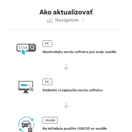
Ako aktualizovať
Navigation
PC
Skontrolujte verziu softvéru pre moje vozidlo
PC
Stiahnite si najnovšiu verziu softvéru
Vozidlo
Na inštaláciu použite USB/SD vo vozidle