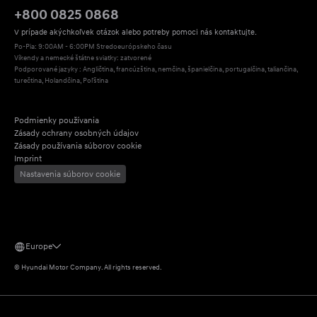
+800 0825 0868
V prípade akýchkoľvek otázok alebo potreby pomoci nás kontaktujte.
Po-Pia: 9:00AM - 6:00PM Stredoeurópskeho času
Víkendy a nemecké štátne sviatky: zatvorené
Podporované jazyky : Angličtina, francúzština, nemčina, španielčina, portugalčina, taliančina, 
turečtina, Holandčina, Poľština
Podmienky používania
Zásady ochrany osobných údajov
Zásady používania súborov cookie
Imprint
Nastavenia súborov cookie
Europe
©
Hyundai Motor Company.
All rights reserved.