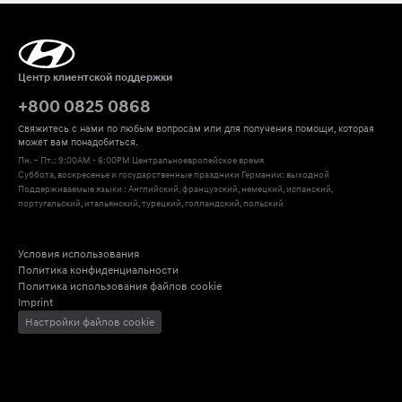
Центр клиентской поддержки
+800 0825 0868
Свяжитесь с нами по любым вопросам или для получения помощи, которая 
может вам понадобиться.
Пн. – Пт.: 9:00AM - 6:00PM Центральноевропейское время
Суббота, воскресенье и государственные праздники Германии: выходной
Поддерживаемые языки : Английский, французский, немецкий, испанский, 
португальский, итальянский, турецкий, голландский, польский
Условия использования
Политика конфиденциальности
Политика использования файлов cookie
Imprint
Настройки файлов cookie