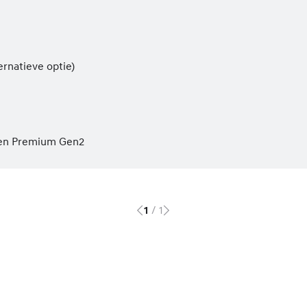
ernatieve optie)
 en Premium Gen2
/
1
1