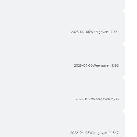
2025-09-09
Weergaven
14,381
2025-04-30
Weergaven
1,193
2022-11-23
Weergaven
2,715
2022-04-05
Weergaven
14,847