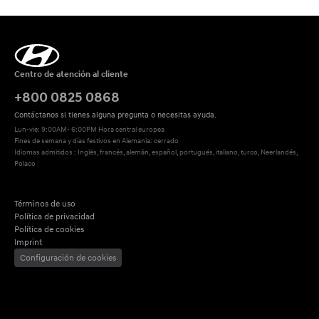
Centro de atención al cliente
+800 0825 0868
Contáctanos si tienes alguna pregunta o necesitas ayuda.
Lun-vie: 9:00AM- 6:00PM Hora central europea
Fines de semana y días festivos en Alemania: cerrado
Idiomas admitidos : Inglés, francés, alemán, español, portugués, italiano, turco, Neerlandés, 
Polaco
Términos de uso
Política de privacidad
Política de cookies
Imprint
Configuración de cookies