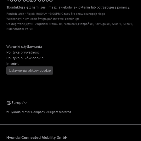
Skontaktuj się z nami, jeśli masz jakiekolwiek pytania lub potrzebujesz pomocy.
Poniedziałek  -Piątek: 9:00AM- 6:00PM Czasu środkowoeuropejskiego
Weekendy i niemieckie święta państwowe: zamknięte
Obsługiwane języki : Angielski, Francuski, Niemiecki, Hiszpański, Portugalski, Włoski, Turecki, 
Niderlandzki, Polski
Warunki użytkowania
Polityka prywatności
Polityka plików cookie
Imprint
Ustawienia plików cookie
Europe
©
Hyundai Motor Company.
All rights reserved.
Hyundai Connected Mobility GmbH