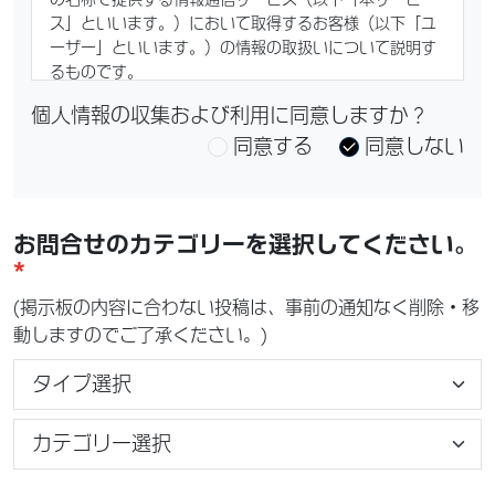
ス」といいます。）において取得するお客様（以下「ユ
ーザー」といいます。）の情報の取扱いについて説明す
るものです。
個人情報の収集および利用に同意しますか？
また、当社による本サービスに関連するユーザーの情報
同意する
同意しない
の取扱いには、Bluelink 利用規約（以下「本規約」とい
います。）における個人情報の取扱いに関する規定や当
社ウェブサイトに掲載されている個人情報の取扱いにつ
いて
お問合せのカテゴリーを選択してください。
「
https://www.hyundai.com/jp/privacyStatemen
t
」も適用されます。当該規定等が本ポリシーと抵触する
場合には、本ポリシーが優先されるものとします。
(掲示板の内容に合わない投稿は、事前の通知なく削除・移
動しますのでご了承ください。)
本ポリシーで別段の定めがない限り、本規約において定
義された用語は、本ポリシーにおいても同一の意味を有
するものとします。
1.
当社が取得する情報
当社は本サービスの提供にあたり、以下に掲げる情報を
含むユーザー又はHyundai車両に関する情報（以下総称