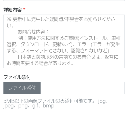
（3）
ユーザーが本サービスの提供を受けるために利用
する電子端末に関する情報等
詳細内容
コンピュータ、スマートフォン端末、タブレット端末そ
※ 更新中に発生した疑問点/不具合をお知らせくださ
の他の情報端末の個体識別情報、IPアドレス、位置情
い。
報、Bluelink 使用時の音声情報、Bluelinkのウェブサイ
- お問合せ内容：
トへのアクセス情報、Cookie情報等
例：使用方法に関するご質問(インストール、車種
選択、ダウンロード、更新など)、エラー(エラーが発生
する、フォーマットできない、認識されないなど)
2.
利用目的
- 日本語と英語以外の言語でのお問合せは、返答に
当社は、本サービスに関して取得した個人情報を、次に
お時間を要する場合があります。
定める目的のために利用します。
（1）ユーザーに対する本サービスの提供
ファイル添付
（2）ユーザーのアカウントの管理
（3）車両の安全性の向上
ファイル添付
（4）Hyundai車両のアフターサービス及び車両状況に
関するご連絡
5MB以下の画像ファイルのみ添付可能です。 jpg、
（5）本サービスに関するソフトウェアのアップデート
jpeg、png、gif、bmp
及び機能拡充
（6）本サービスに関するウェブサイト及びアプリケー
ションのコンテンツの最適化及びユーザー経験の向上
（7）本サービスの提供及び本規約に基づく契約の履行に