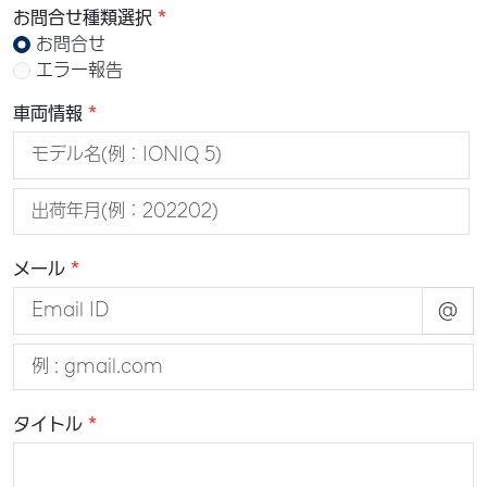
して「個人情報」といいます）を取得します。当社は個
お問合せ種類選択
人情報をユーザー及びHyundai車両から直接取得するほ
お問合せ
かに、当社の販売店又は委託先を含む第三者から取得す
エラー報告
ることがあります。
車両情報
（1）
ユーザーに関する情報
ユーザーの氏名、住所、生年月日、電話番号、メールア
ドレス、本サービスの利用に必要なID、パスワード、決
済情報、ACN /SOS利用者の氏名、事故内容、お問い
合わせの日時及び内容、ユーザーによる各種設定、ユー
ザーが検索した情報、ユーザーによる本サービスのご利
メール
用状況等
@
（2）車両データ
車名、車体番号、自動車登録番号、登録年月日、VIN情
報、車載機の種類、エコドライブパフォーマンス状況、
アクセル及びブレーキの操作状況、車速、走行距離、運
転時間、走行区間、衝突センサーデータ、警告表示、バ
タイトル
ッテリー状態、ライト点灯状況、位置情報、診断情報等