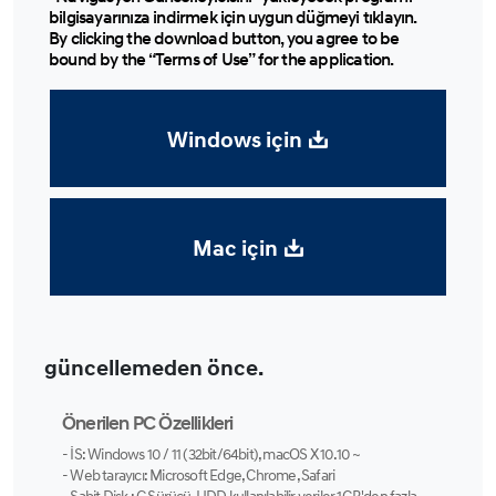
bilgisayarınıza indirmek için uygun düğmeyi tıklayın.
By clicking the download button, you agree to be
bound by the “Terms of Use” for the application.
Windows için
Mac için
güncellemeden önce.
Önerilen PC Özellikleri
- İS: Windows 10 / 11 (32bit/64bit), macOS X 10.10 ~
- Web tarayıcı: Microsoft Edge, Chrome, Safari
- Sabit Disk : C Sürücü, HDD kullanılabilir veriler 1GB'den fazla